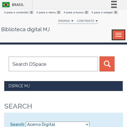
BRASIL
Ir para o conteúdo
1
Ir para o menu
2
Ir para a busca
3
Ir para o rodapé
4
Simplifique!
IDIOMAS
CONTRASTE
Comunica BR
Biblioteca digital MJ
Skip
Participe
navigation
Acesso à informação
Legislação
Canais
DSPACE MJ
SEARCH
Search: