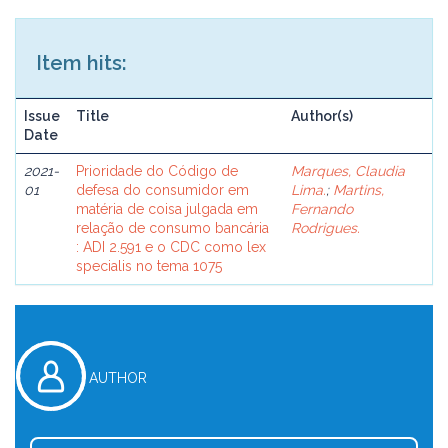
Item hits:
Issue
Title
Author(s)
Date
2021-
Prioridade do Código de
Marques, Claudia
01
defesa do consumidor em
Lima.
;
Martins,
matéria de coisa julgada em
Fernando
relação de consumo bancária
Rodrigues.
: ADI 2.591 e o CDC como lex
specialis no tema 1075
AUTHOR