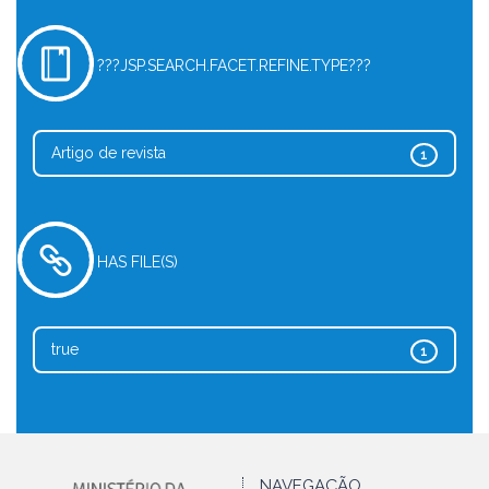
???JSP.SEARCH.FACET.REFINE.TYPE???
Artigo de revista
1
HAS FILE(S)
true
1
NAVEGAÇÃO