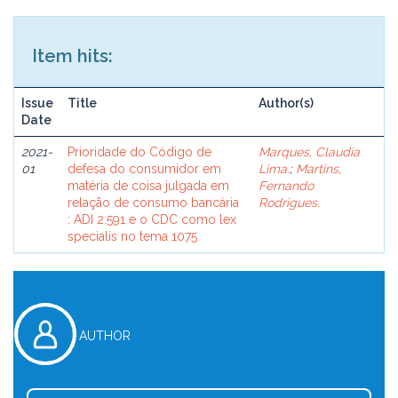
Item hits:
Issue
Title
Author(s)
Date
2021-
Prioridade do Código de
Marques, Claudia
01
defesa do consumidor em
Lima.
;
Martins,
matéria de coisa julgada em
Fernando
relação de consumo bancária
Rodrigues.
: ADI 2.591 e o CDC como lex
specialis no tema 1075
AUTHOR