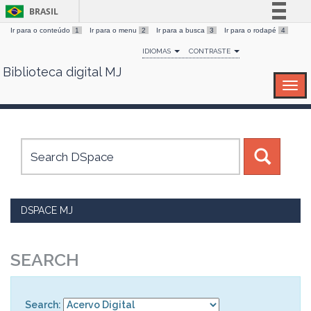
BRASIL
Ir para o conteúdo
1
Ir para o menu
2
Ir para a busca
3
Ir para o rodapé
4
Simplifique!
IDIOMAS
CONTRASTE
Comunica BR
Biblioteca digital MJ
Skip
Participe
navigation
Acesso à informação
Legislação
Canais
DSPACE MJ
SEARCH
Search: