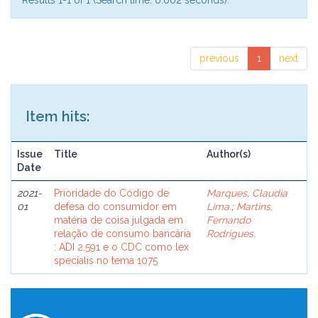
Results 1-1 of 1 (Search time: 0.002 seconds).
previous
1
next
Item hits:
Issue
Title
Author(s)
Date
2021-
Prioridade do Código de
Marques, Claudia
01
defesa do consumidor em
Lima.
;
Martins,
matéria de coisa julgada em
Fernando
relação de consumo bancária
Rodrigues.
: ADI 2.591 e o CDC como lex
specialis no tema 1075