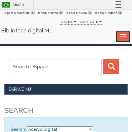
BRASIL
Ir para o conteúdo
1
Ir para o menu
2
Ir para a busca
3
Ir para o rodapé
4
Simplifique!
IDIOMAS
CONTRASTE
Comunica BR
Biblioteca digital MJ
Skip
Participe
navigation
Acesso à informação
Legislação
Canais
DSPACE MJ
SEARCH
Search: