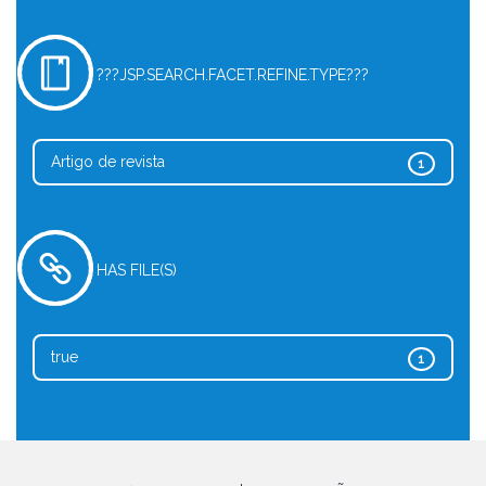
???JSP.SEARCH.FACET.REFINE.TYPE???
Artigo de revista
1
HAS FILE(S)
true
1