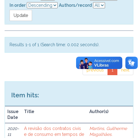
In order
Authors/record
Results 1-1 of 1 (Search time: 0.002 seconds).
previous
1
next
Item hits:
Issue
Title
Author(s)
Date
2020-
A revisão dos contratos civis
Martins, Guilherme
11
e de consumo em tempos de
Magalhães.