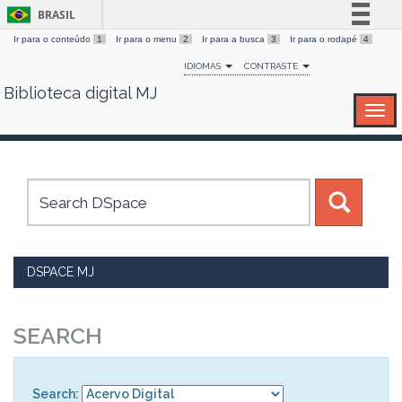
BRASIL
Ir para o conteúdo
1
Ir para o menu
2
Ir para a busca
3
Ir para o rodapé
4
Simplifique!
IDIOMAS
CONTRASTE
Comunica BR
Biblioteca digital MJ
Skip
Participe
navigation
Acesso à informação
Legislação
Canais
DSPACE MJ
SEARCH
Search: