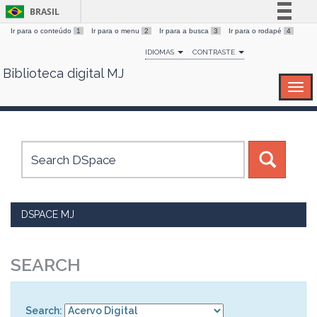
BRASIL
Ir para o conteúdo
1
Ir para o menu
2
Ir para a busca
3
Ir para o rodapé
4
Simplifique!
IDIOMAS
CONTRASTE
Comunica BR
Biblioteca digital MJ
Skip
Participe
navigation
Acesso à informação
Legislação
Canais
DSPACE MJ
SEARCH
Search: