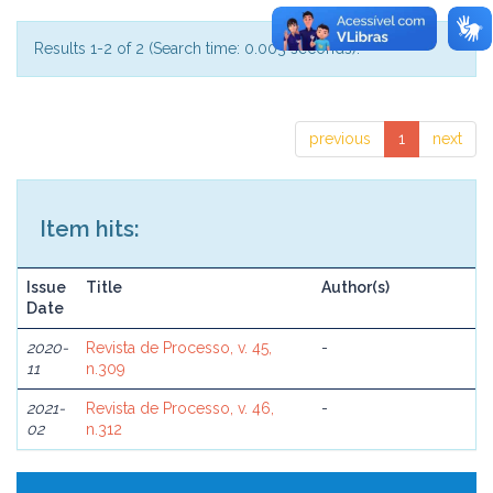
Results 1-2 of 2 (Search time: 0.003 seconds).
previous
1
next
Item hits:
Issue
Title
Author(s)
Date
2020-
Revista de Processo, v. 45,
-
11
n.309
2021-
Revista de Processo, v. 46,
-
02
n.312