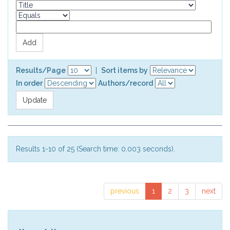
Results/Page
|
Sort items by
In order
Authors/record
Results 1-10 of 25 (Search time: 0.003 seconds).
previous
1
2
3
next