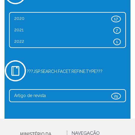
2020
17
2021
7
2022
1
???JSP.SEARCH.FACET.REFINE.TYPE???
Artigo de revista
25
NAVEGAÇÃO