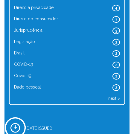
Direito à privacidade
4
Direito do consumidor
3
Jurisprudência
3
Legislação
3
Brasil
2
COVID-19
2
Covid-19
2
Dado pessoal
2
next >
DATE ISSUED