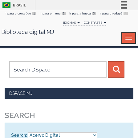
BRASIL
Ir para o conteúdo
1
Ir para o menu
2
Ir para a busca
3
Ir para o rodapé
4
Simplifique!
IDIOMAS
CONTRASTE
Comunica BR
Biblioteca digital MJ
Skip
Participe
navigation
Acesso à informação
Legislação
Canais
DSPACE MJ
SEARCH
Search: