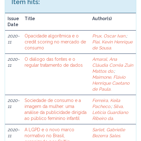
Item hits:
Issue
Title
Author(s)
Date
2020-
Opacidade algorítmica e o
Prux, Oscar Ivan.
;
11
credit scoring no mercado de
Piai, Kevin Henrique
consumo
de Sousa.
2020-
O diálogo das fontes e o
Amaral, Ana
11
regular tratamento de dados
Cláudia Corrêa Zuin
Mattos do.
;
Maimone, Flávio
Henrique Caetano
de Paula.
2020-
Sociedade de consumo e a
Ferreira, Keila
11
imagem da mulher: uma
Pacheco.
;
Silva,
análise da publicidade dirigida
Letícia Guardiano
ao público feminino infantil
Ribeiro da.
2020-
A LGPD e o novo marco
Sarlet, Gabrielle
11
normativo no Brasil,
Bezerra Sales.