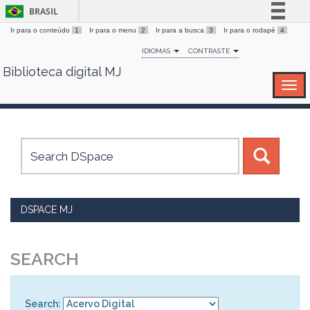
BRASIL
Ir para o conteúdo
1
Ir para o menu
2
Ir para a busca
3
Ir para o rodapé
4
Simplifique!
IDIOMAS
CONTRASTE
Comunica BR
Biblioteca digital MJ
Skip
Participe
navigation
Acesso à informação
Legislação
Canais
DSPACE MJ
SEARCH
Search: