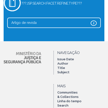
???JSP.SEARCH.FACET.REFINE.TYPE???
Artigo de revista
2
NAVEGAÇÃO
Issue Date
Author
Title
Subject
MAIS
Communities
& Collections
Linha do tempo
Search