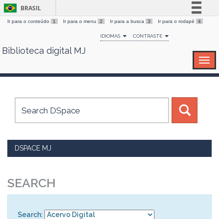
BRASIL
Ir para o conteúdo
1
Ir para o menu
2
Ir para a busca
3
Ir para o rodapé
4
Simplifique!
IDIOMAS
CONTRASTE
Comunica BR
Biblioteca digital MJ
Skip
Participe
navigation
Acesso à informação
Legislação
Canais
DSPACE MJ
SEARCH
Search: