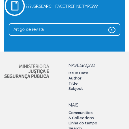
???JSP.SEARCH.FACET.REFINE.TYPE???
Artigo de revista
1
NAVEGAÇÃO
Issue Date
Author
Title
Subject
MAIS
Communities
& Collections
Linha do tempo
Search