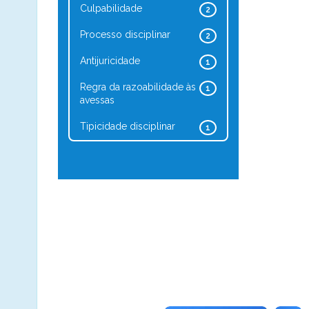
Culpabilidade
2
Processo disciplinar
2
Antijuricidade
1
Regra da razoabilidade às
1
avessas
Tipicidade disciplinar
1