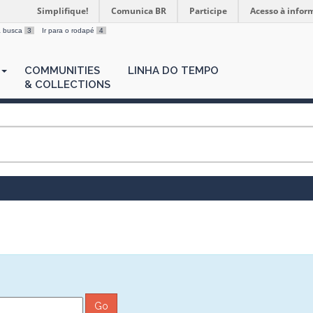
Simplifique!
Comunica BR
Participe
Acesso à infor
 a busca
3
Ir para o rodapé
4
COMMUNITIES
LINHA DO TEMPO
& COLLECTIONS