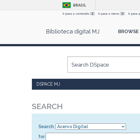
BRASIL
Ir para o conteúdo
1
Ir para o menu
2
Ir para
Skip
Biblioteca digital MJ
BROWSE
navigation
DSPACE MJ
SEARCH
Search:
for