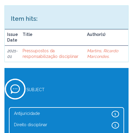
Item hits:
Issue
Title
Author(s)
Date
2021-
Pressupostos da
Martins, Ricardo
01
responsabilização disciplinar
Marcondes.
SUBJECT
Antijuricidade
1
Direito disciplinar
1