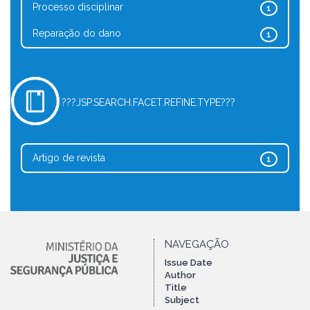
Processo disciplinar
1
Reparação do dano
1
???JSP.SEARCH.FACET.REFINE.TYPE???
Artigo de revista
1
NAVEGAÇÃO
Issue Date
Author
Title
Subject