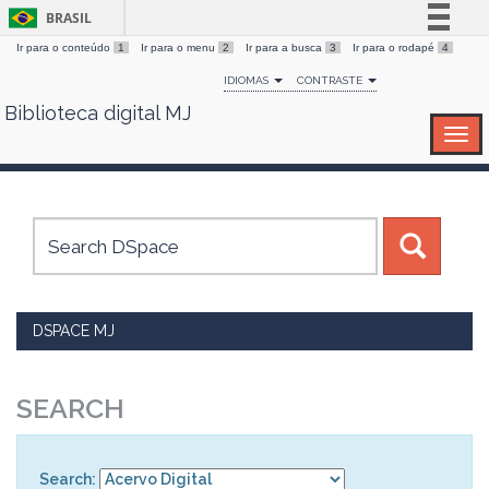
BRASIL
Ir para o conteúdo
1
Ir para o menu
2
Ir para a busca
3
Ir para o rodapé
4
Simplifique!
IDIOMAS
CONTRASTE
Comunica BR
Biblioteca digital MJ
Skip
Participe
navigation
Acesso à informação
Legislação
Canais
DSPACE MJ
SEARCH
Search: