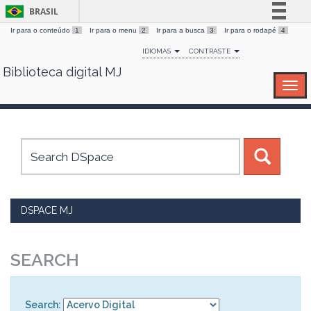
BRASIL
Ir para o conteúdo
1
Ir para o menu
2
Ir para a busca
3
Ir para o rodapé
4
Simplifique!
IDIOMAS
CONTRASTE
Comunica BR
Biblioteca digital MJ
Skip
Participe
navigation
Acesso à informação
Legislação
Canais
DSPACE MJ
SEARCH
Search: