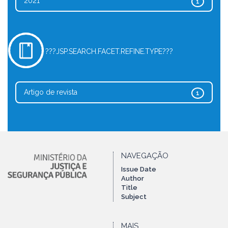
2021
1
???JSP.SEARCH.FACET.REFINE.TYPE???
Artigo de revista
1
NAVEGAÇÃO
Issue Date
Author
Title
Subject
MAIS