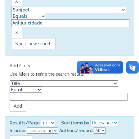
Start a new search
Add filters:
Use filters to refine the search results.
Results/Page
|
Sort items by
In order
Authors/record