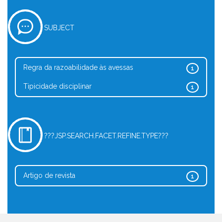
SUBJECT
Regra da razoabilidade às avessas
1
Tipicidade disciplinar
1
???JSP.SEARCH.FACET.REFINE.TYPE???
Artigo de revista
1