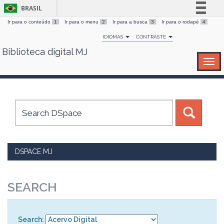
BRASIL
Ir para o conteúdo
1
Ir para o menu
2
Ir para a busca
3
Ir para o rodapé
4
Simplifique!
IDIOMAS
CONTRASTE
Comunica BR
Biblioteca digital MJ
Skip
Participe
navigation
Acesso à informação
Legislação
Canais
DSPACE MJ
SEARCH
Search: