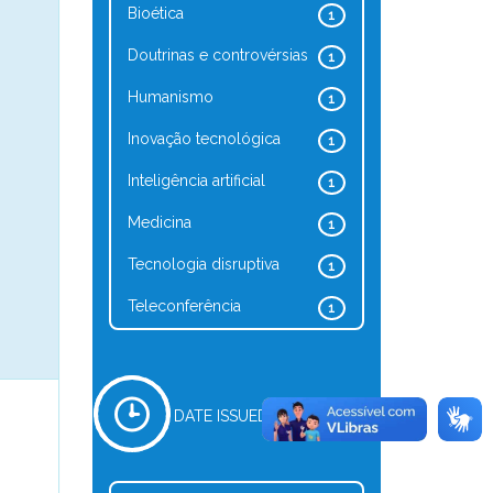
Bioética
1
Doutrinas e controvérsias
1
Humanismo
1
Inovação tecnológica
1
Inteligência artificial
1
Medicina
1
Tecnologia disruptiva
1
Teleconferência
1
DATE ISSUED