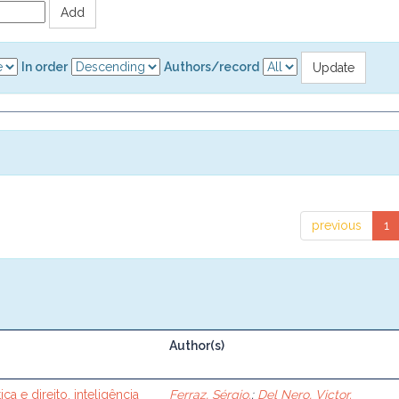
In order
Authors/record
previous
1
Author(s)
ca e direito, inteligência
Ferraz, Sérgio.
;
Del Nero, Victor.