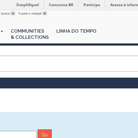
Simplifique!
Comunica BR
Participe
Acesso à infor
 a busca
3
Ir para o rodapé
4
COMMUNITIES
LINHA DO TEMPO
& COLLECTIONS