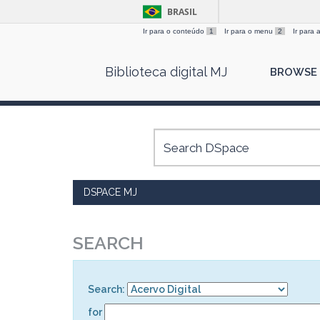
BRASIL
Ir para o conteúdo
1
Ir para o menu
2
Ir para
Skip
Biblioteca digital MJ
BROWSE
navigation
DSPACE MJ
SEARCH
Search:
for