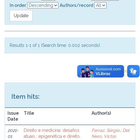
In order
Authors/record
Results 1-1 of 1 (Search time: 0.002 seconds).
previous
1
next
Item hits:
Issue
Title
Author(s)
Date
2021-
Direito e medicina: desafios
Ferraz, Sérgio.
;
Del
01
atuais : epigenética e direito,
Nero, Victor.