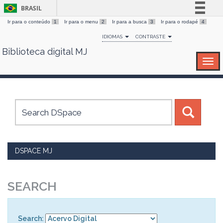
BRASIL
Ir para o conteúdo
1
Ir para o menu
2
Ir para a busca
3
Ir para o rodapé
4
Simplifique!
IDIOMAS
CONTRASTE
Comunica BR
Biblioteca digital MJ
Skip
Participe
navigation
Acesso à informação
Legislação
Canais
DSPACE MJ
SEARCH
Search: