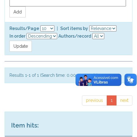
Results/Page
|
Sort items by
In order
Authors/record
Results 1-1 of 1 (Search time: 0.002 seconds).
previous
1
next
Item hits: