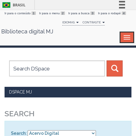
BRASIL
Ir para o conteúdo
1
Ir para o menu
2
Ir para a busca
3
Ir para o rodapé
4
Simplifique!
IDIOMAS
CONTRASTE
Comunica BR
Biblioteca digital MJ
Skip
Participe
navigation
Acesso à informação
Legislação
Canais
DSPACE MJ
SEARCH
Search: