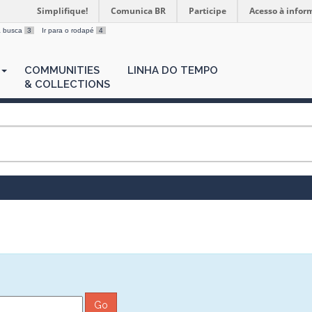
Simplifique!
Comunica BR
Participe
Acesso à infor
 a busca
3
Ir para o rodapé
4
COMMUNITIES
LINHA DO TEMPO
& COLLECTIONS