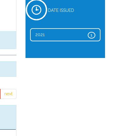
DATE ISSUED
2021
1
next