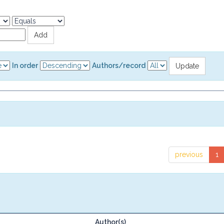
In order
Authors/record
previous
1
Author(s)