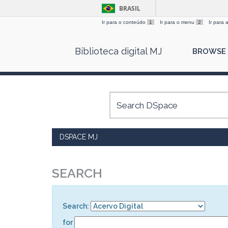
BRASIL
Ir para o conteúdo
1
Ir para o menu
2
Ir para
Skip
Biblioteca digital MJ
BROWSE
navigation
DSPACE MJ
SEARCH
Search:
for