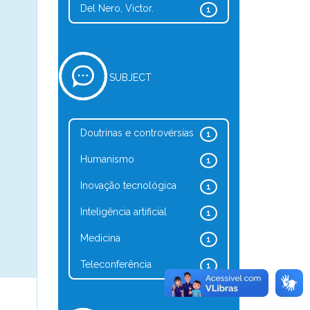
Del Nero, Victor.
1
SUBJECT
Doutrinas e controvérsias
1
Humanismo
1
Inovação tecnológica
1
Inteligência artificial
1
Medicina
1
Teleconferência
1