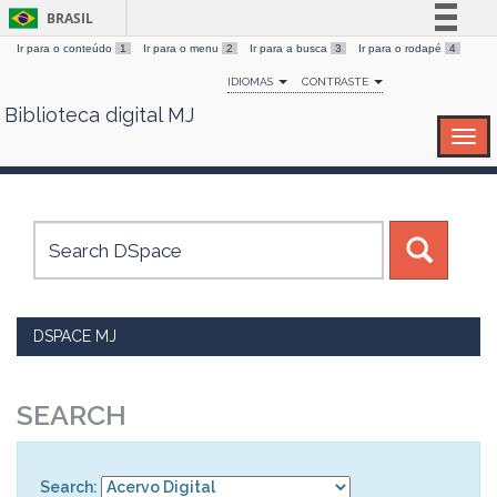
BRASIL
Ir para o conteúdo
1
Ir para o menu
2
Ir para a busca
3
Ir para o rodapé
4
Simplifique!
IDIOMAS
CONTRASTE
Comunica BR
Biblioteca digital MJ
Skip
Participe
navigation
Acesso à informação
Legislação
Canais
DSPACE MJ
SEARCH
Search: