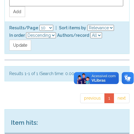
Results/Page
|
Sort items by
In order
Authors/record
Results 1-1 of 1 (Search time: 0.001 seconds).
previous
1
next
Item hits: