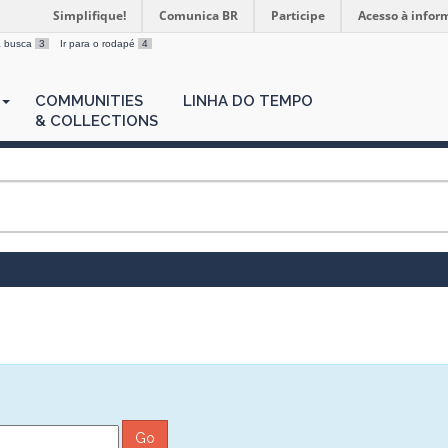
Simplifique!
Comunica BR
Participe
Acesso à infor
 a busca
3
Ir para o rodapé
4
COMMUNITIES
LINHA DO TEMPO
& COLLECTIONS