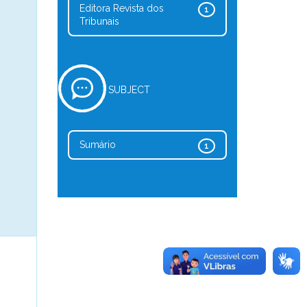
Editora Revista dos
1
Tribunais
SUBJECT
Sumário
1