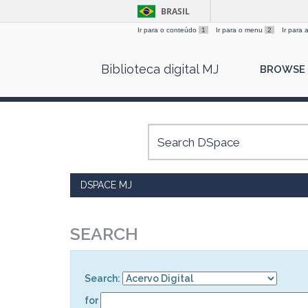
BRASIL
Ir para o conteúdo
1
Ir para o menu
2
Ir para
Skip
Biblioteca digital MJ
BROWSE
navigation
DSPACE MJ
SEARCH
Search:
for