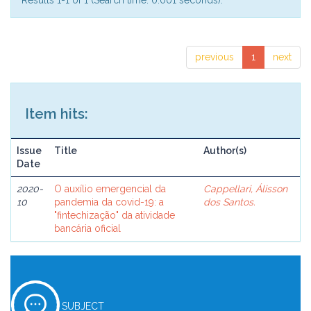
Results 1-1 of 1 (Search time: 0.001 seconds).
previous
1
next
Item hits:
Issue
Title
Author(s)
Date
2020-
O auxílio emergencial da
Cappellari, Álisson
10
pandemia da covid-19: a
dos Santos.
"fintechização" da atividade
bancária oficial
SUBJECT