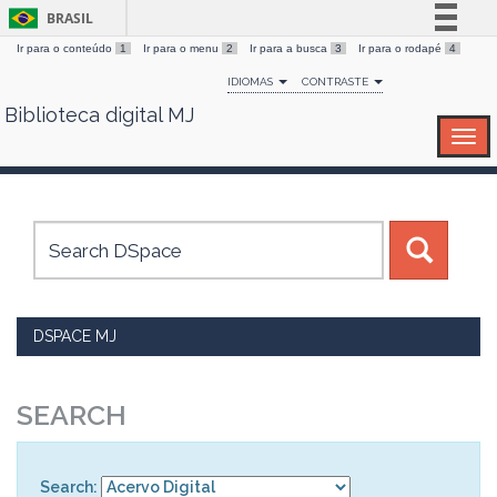
BRASIL
Ir para o conteúdo
1
Ir para o menu
2
Ir para a busca
3
Ir para o rodapé
4
Simplifique!
IDIOMAS
CONTRASTE
Comunica BR
Biblioteca digital MJ
Skip
Participe
navigation
Acesso à informação
Legislação
Canais
DSPACE MJ
SEARCH
Search: