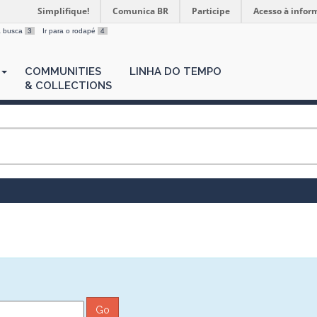
Simplifique!
Comunica BR
Participe
Acesso à infor
 a busca
3
Ir para o rodapé
4
COMMUNITIES
LINHA DO TEMPO
& COLLECTIONS