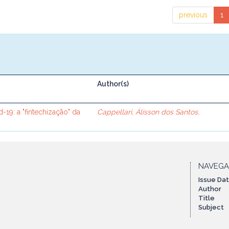
previous
1
Author(s)
19: a "fintechização" da
Cappellari, Álisson dos Santos.
NAVEG
Issue Da
Author
Title
Subject