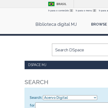
BRASIL
Ir para o conteúdo
1
Ir para o menu
2
Ir para
Skip
Biblioteca digital MJ
BROWSE
navigation
DSPACE MJ
SEARCH
Search:
for