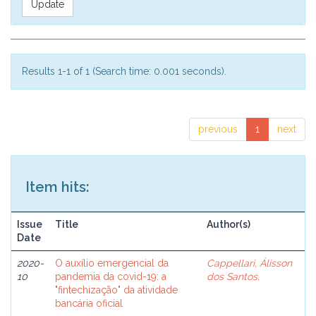
Results 1-1 of 1 (Search time: 0.001 seconds).
previous
1
next
Item hits:
Issue
Title
Author(s)
Date
2020-
O auxílio emergencial da
Cappellari, Álisson
10
pandemia da covid-19: a
dos Santos.
"fintechização" da atividade
bancária oficial