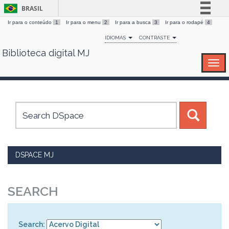
BRASIL
Ir para o conteúdo
1
Ir para o menu
2
Ir para a busca
3
Ir para o rodapé
4
Simplifique!
IDIOMAS
CONTRASTE
Comunica BR
Biblioteca digital MJ
Skip
Participe
navigation
Acesso à informação
Legislação
Canais
DSPACE MJ
SEARCH
Search: