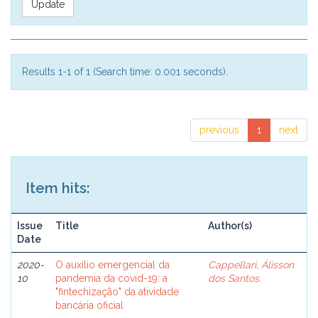
Results 1-1 of 1 (Search time: 0.001 seconds).
previous
1
next
Item hits:
Issue
Title
Author(s)
Date
2020-
O auxílio emergencial da
Cappellari, Álisson
10
pandemia da covid-19: a
dos Santos.
"fintechização" da atividade
bancária oficial