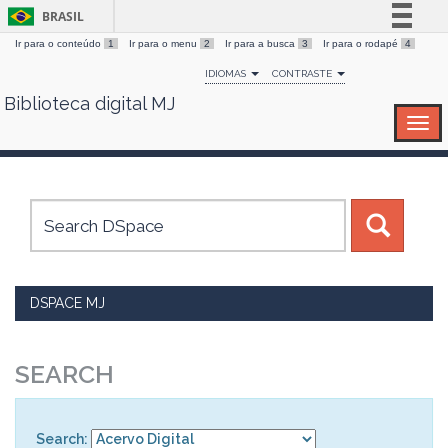
BRASIL
Ir para o conteúdo
1
Ir para o menu
2
Ir para a busca
3
Ir para o rodapé
4
Simplifique!
IDIOMAS
CONTRASTE
Comunica BR
Biblioteca digital MJ
Skip
Participe
navigation
Acesso à informação
Legislação
Canais
DSPACE MJ
SEARCH
Search: