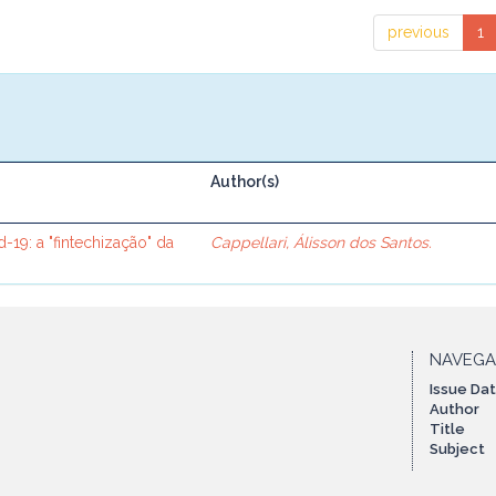
previous
1
Author(s)
19: a "fintechização" da
Cappellari, Álisson dos Santos.
NAVEG
Issue Da
Author
Title
Subject