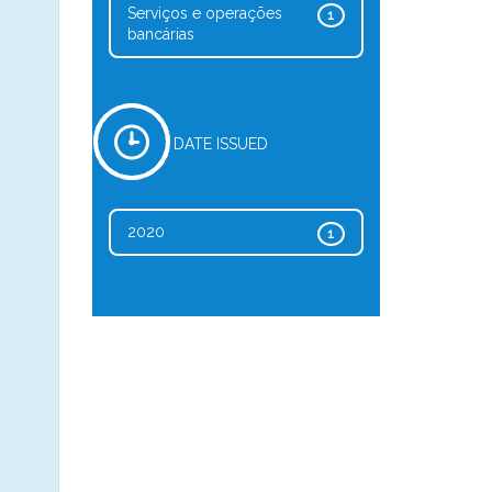
Serviços e operações
1
bancárias
DATE ISSUED
2020
1