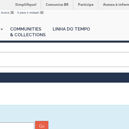
Simplifique!
Comunica BR
Participe
Acesso à infor
 a busca
3
Ir para o rodapé
4
COMMUNITIES
LINHA DO TEMPO
& COLLECTIONS