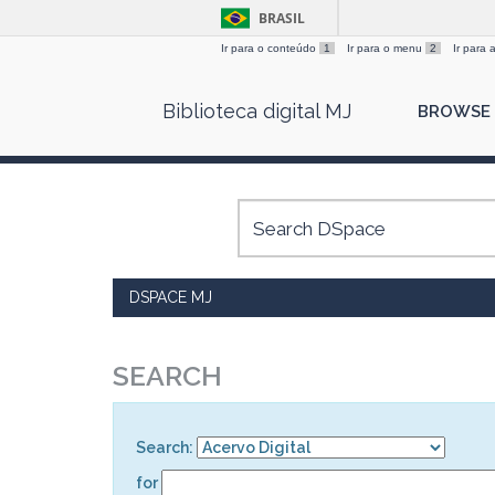
BRASIL
Ir para o conteúdo
1
Ir para o menu
2
Ir para
Skip
Biblioteca digital MJ
BROWSE
navigation
DSPACE MJ
SEARCH
Search:
for