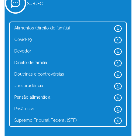
SUBJECT
Alimentos (direito de família)
1
Covid-19
1
Devedor
1
Direito de família
1
Doutrinas e controvérsias
1
Jurisprudência
1
Pensão alimentícia
1
Prisão civil
1
Supremo Tribunal Federal (STF)
1