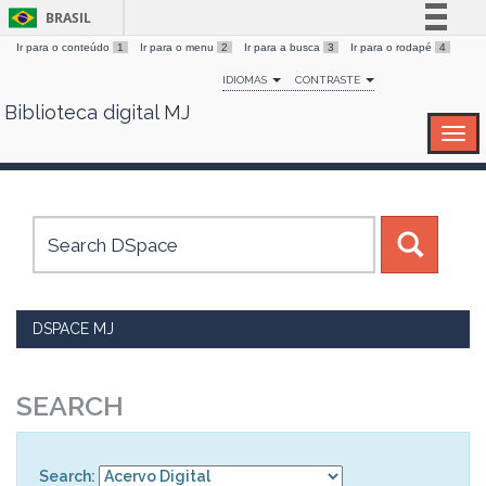
BRASIL
Ir para o conteúdo
1
Ir para o menu
2
Ir para a busca
3
Ir para o rodapé
4
Simplifique!
IDIOMAS
CONTRASTE
Comunica BR
Biblioteca digital MJ
Skip
Participe
navigation
Acesso à informação
Legislação
Canais
DSPACE MJ
SEARCH
Search: