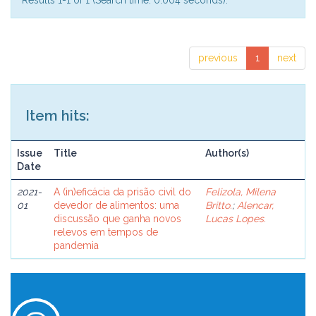
Results 1-1 of 1 (Search time: 0.004 seconds).
previous
1
next
Item hits:
Issue
Title
Author(s)
Date
2021-
A (in)eficácia da prisão civil do
Felizola, Milena
01
devedor de alimentos: uma
Britto.
;
Alencar,
discussão que ganha novos
Lucas Lopes.
relevos em tempos de
pandemia