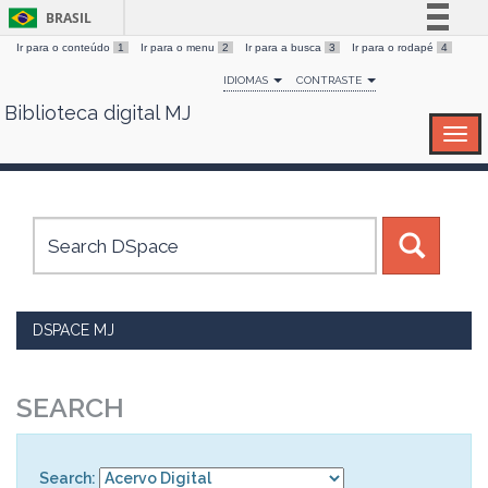
BRASIL
Ir para o conteúdo
1
Ir para o menu
2
Ir para a busca
3
Ir para o rodapé
4
Simplifique!
IDIOMAS
CONTRASTE
Comunica BR
Biblioteca digital MJ
Skip
Participe
navigation
Acesso à informação
Legislação
Canais
DSPACE MJ
SEARCH
Search: