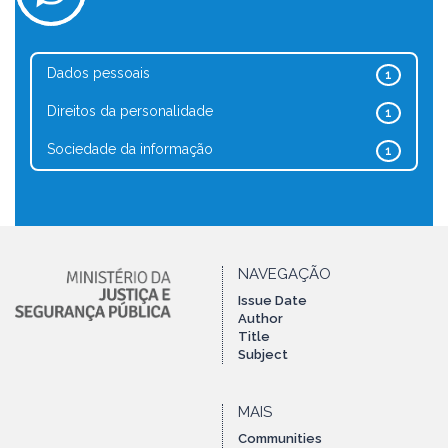
Dados pessoais
1
Direitos da personalidade
1
Sociedade da informação
1
NAVEGAÇÃO
Issue Date
Author
Title
Subject
MAIS
Communities