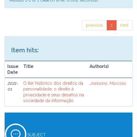
Results 1-1 of 1 (Search time: 0.002 seconds).
previous
1
next
Item hits:
Issue
Title
Author(s)
Date
2021-
O íter histórico dos direitos da
Joelsons, Marcela.
01
personalidade, o direito à
privacidade e seus desafios na
sociedade da informação
SUBJECT