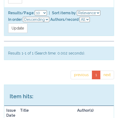
Results/Page
|
Sort items by
In order
Authors/record
Results 1-1 of 1 (Search time: 0.002 seconds).
previous
1
next
Item hits:
Issue
Title
Author(s)
Date