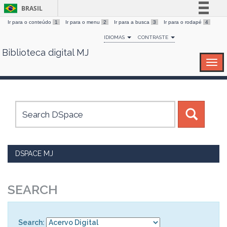
BRASIL
Ir para o conteúdo
1
Ir para o menu
2
Ir para a busca
3
Ir para o rodapé
4
Simplifique!
IDIOMAS
CONTRASTE
Comunica BR
Biblioteca digital MJ
Skip
Participe
navigation
Acesso à informação
Legislação
Canais
DSPACE MJ
SEARCH
Search: