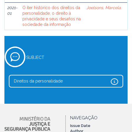
2021-
O íter histórico dos direitos da
Joelsons, Marcela.
01
personalidade, o direito à
privacidade e seus desafios na
sociedade da informação
SUBJECT
Direitos da personalidade
1
NAVEGAÇÃO
Issue Date
Author