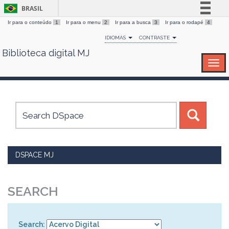
BRASIL
Ir para o conteúdo
1
Ir para o menu
2
Ir para a busca
3
Ir para o rodapé
4
Simplifique!
IDIOMAS
CONTRASTE
Comunica BR
Biblioteca digital MJ
Skip
Participe
navigation
Acesso à informação
Legislação
Canais
DSPACE MJ
SEARCH
Search: