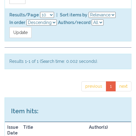
Results/Page
|
Sort items by
In order
Authors/record
Results 1-1 of 1 (Search time: 0.002 seconds).
previous
1
next
Item hits:
Issue
Title
Author(s)
Date