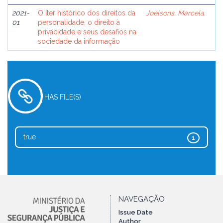
2021-
O íter histórico dos direitos da
Joelsons, Marcela.
01
personalidade, o direito à
privacidade e seus desafios na
sociedade da informação
HAS FILE(S)
true
1
NAVEGAÇÃO
Issue Date
Author