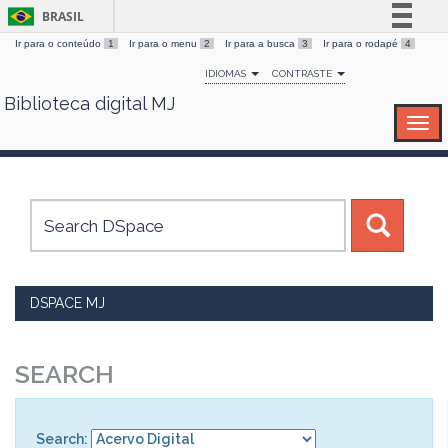
BRASIL
Ir para o conteúdo
1
Ir para o menu
2
Ir para a busca
3
Ir para o rodapé
4
Simplifique!
IDIOMAS
CONTRASTE
Comunica BR
Biblioteca digital MJ
Skip
Participe
navigation
Acesso à informação
Legislação
Canais
DSPACE MJ
SEARCH
Search: