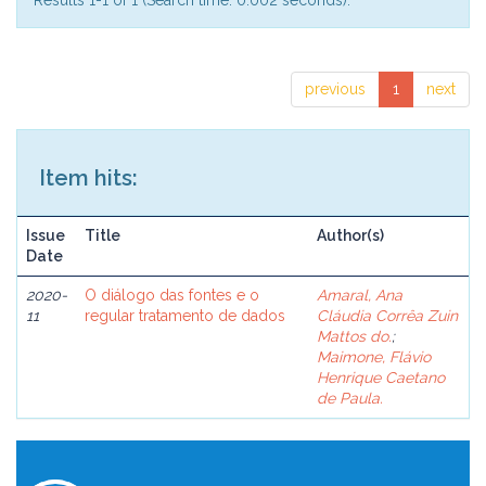
Results 1-1 of 1 (Search time: 0.002 seconds).
previous
1
next
Item hits:
Issue
Title
Author(s)
Date
2020-
O diálogo das fontes e o
Amaral, Ana
11
regular tratamento de dados
Cláudia Corrêa Zuin
Mattos do.
;
Maimone, Flávio
Henrique Caetano
de Paula.