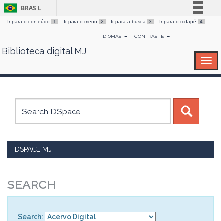
BRASIL
Ir para o conteúdo
1
Ir para o menu
2
Ir para a busca
3
Ir para o rodapé
4
Simplifique!
IDIOMAS
CONTRASTE
Comunica BR
Biblioteca digital MJ
Skip
Participe
navigation
Acesso à informação
Legislação
Canais
DSPACE MJ
SEARCH
Search: