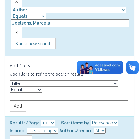
Start a new search
Add filters:
Use filters to refine the search results.
Results/Page
|
Sort items by
In order
Authors/record