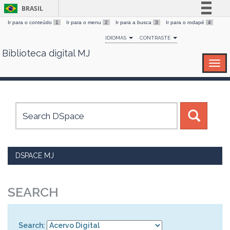
BRASIL
Ir para o conteúdo
1
Ir para o menu
2
Ir para a busca
3
Ir para o rodapé
4
Simplifique!
IDIOMAS
CONTRASTE
Comunica BR
Biblioteca digital MJ
Skip
Participe
navigation
Acesso à informação
Legislação
Canais
DSPACE MJ
SEARCH
Search: