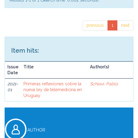
Results 1-1 of 1 (Search time: 0.002 seconds).
previous
1
next
Item hits:
Issue
Title
Author(s)
Date
2021-
Primeras reflexiones sobre la
Schiavi, Pablo.
01
nueva ley de telemedicina en
Uruguay
AUTHOR