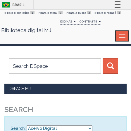
BRASIL
Ir para o conteúdo
1
Ir para o menu
2
Ir para a busca
3
Ir para o rodapé
4
Simplifique!
IDIOMAS
CONTRASTE
Comunica BR
Biblioteca digital MJ
Skip
Participe
navigation
Acesso à informação
Legislação
Canais
DSPACE MJ
SEARCH
Search: