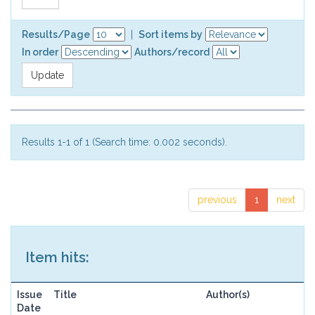
Results/Page
|
Sort items by
In order
Authors/record
Results 1-1 of 1 (Search time: 0.002 seconds).
previous
1
next
Item hits:
Issue
Title
Author(s)
Date