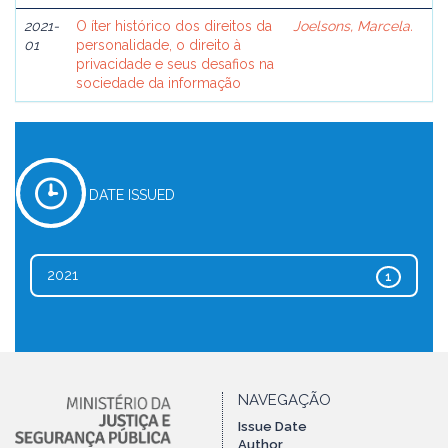
2021-
O íter histórico dos direitos da
Joelsons, Marcela.
01
personalidade, o direito à
privacidade e seus desafios na
sociedade da informação
DATE ISSUED
2021
1
NAVEGAÇÃO
Issue Date
Author