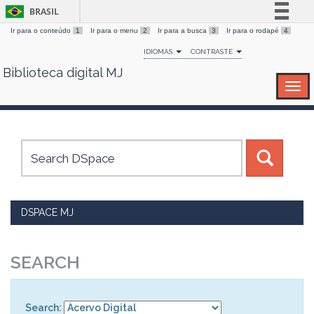
BRASIL
Ir para o conteúdo
1
Ir para o menu
2
Ir para a busca
3
Ir para o rodapé
4
Simplifique!
IDIOMAS
CONTRASTE
Comunica BR
Biblioteca digital MJ
Skip
Participe
navigation
Acesso à informação
Legislação
Canais
DSPACE MJ
SEARCH
Search: