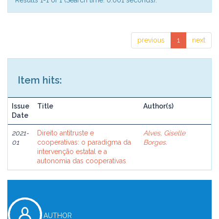
Results 1-1 of 1 (Search time: 0.001 seconds).
previous
1
next
Item hits:
Issue
Title
Author(s)
Date
2021-
Direito antitruste e
Alves, Giselle
01
cooperativas: o paradigma da
Borges.
intervenção estatal e a
autonomia das cooperativas
AUTHOR