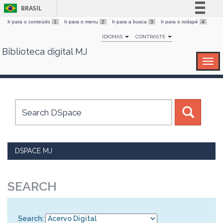
BRASIL
Ir para o conteúdo
1
Ir para o menu
2
Ir para a busca
3
Ir para o rodapé
4
Simplifique!
IDIOMAS
CONTRASTE
Comunica BR
Biblioteca digital MJ
Skip
Participe
navigation
Acesso à informação
Legislação
Canais
DSPACE MJ
SEARCH
Search: