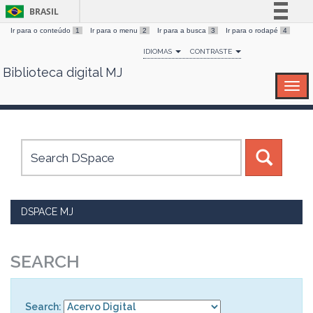
BRASIL
Ir para o conteúdo
1
Ir para o menu
2
Ir para a busca
3
Ir para o rodapé
4
Simplifique!
IDIOMAS
CONTRASTE
Comunica BR
Biblioteca digital MJ
Skip
Participe
navigation
Acesso à informação
Legislação
Canais
DSPACE MJ
SEARCH
Search: