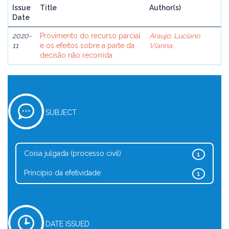
Issue
Title
Author(s)
Date
2020-
Provimento do recurso parcial
Araujo, Luciano
11
e os efeitos sobre a parte da
Vianna.
decisão não recorrida
SUBJECT
Coisa julgada (processo civil)
1
Princípio da efetividade
1
DATE ISSUED