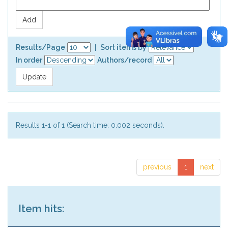
Results/Page
|
Sort items by
In order
Authors/record
Results 1-1 of 1 (Search time: 0.002 seconds).
previous
1
next
Item hits: