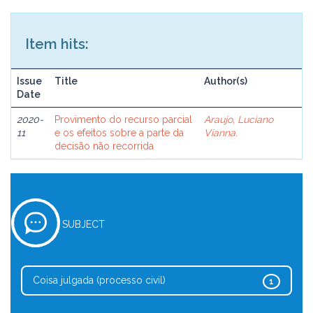
Item hits:
Issue
Title
Author(s)
Date
2020-
Provimento do recurso parcial
Araujo, Luciano
11
e os efeitos sobre a parte da
Vianna.
decisão não recorrida
SUBJECT
Coisa julgada (processo civil)
1