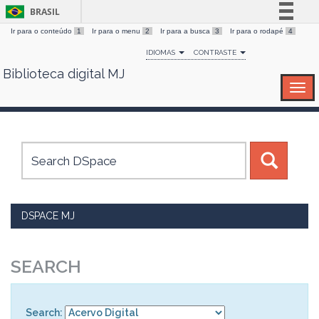
BRASIL
Ir para o conteúdo
1
Ir para o menu
2
Ir para a busca
3
Ir para o rodapé
4
Simplifique!
IDIOMAS
CONTRASTE
Comunica BR
Biblioteca digital MJ
Skip
Participe
navigation
Acesso à informação
Legislação
Canais
DSPACE MJ
SEARCH
Search: