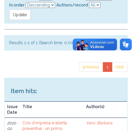
In order
Authors/record
Results 1-1 of 1 (Search time: 0.002 seconds).
previous
1
next
Item hits:
Issue
Title
Author(s)
Date
2021-
Crisi d’impresa e allerta
Verri, Barbara.
02
preventiva : un primo