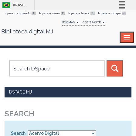
BRASIL
Ir para o conteúdo
1
Ir para o menu
2
Ir para a busca
3
Ir para o rodapé
4
Simplifique!
IDIOMAS
CONTRASTE
Comunica BR
Biblioteca digital MJ
Skip
Participe
navigation
Acesso à informação
Legislação
Canais
DSPACE MJ
SEARCH
Search: