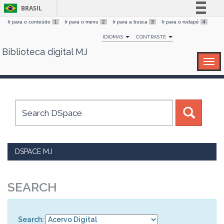
BRASIL
Ir para o conteúdo
1
Ir para o menu
2
Ir para a busca
3
Ir para o rodapé
4
Simplifique!
IDIOMAS
CONTRASTE
Comunica BR
Biblioteca digital MJ
Skip
Participe
navigation
Acesso à informação
Legislação
Canais
DSPACE MJ
SEARCH
Search: