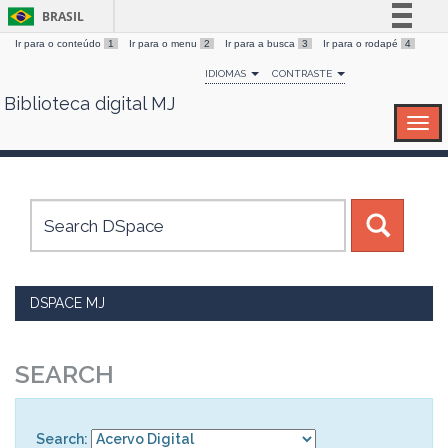
BRASIL
Ir para o conteúdo
1
Ir para o menu
2
Ir para a busca
3
Ir para o rodapé
4
Simplifique!
IDIOMAS
CONTRASTE
Comunica BR
Biblioteca digital MJ
Skip
Participe
navigation
Acesso à informação
Legislação
Canais
DSPACE MJ
SEARCH
Search: