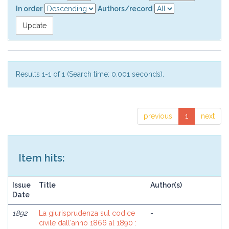
In order
Authors/record
Results 1-1 of 1 (Search time: 0.001 seconds).
previous
1
next
Item hits:
Issue
Title
Author(s)
Date
1892
La giurisprudenza sul codice
-
civile dall'anno 1866 al 1890 :