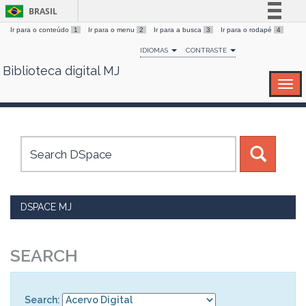
BRASIL
Ir para o conteúdo
1
Ir para o menu
2
Ir para a busca
3
Ir para o rodapé
4
Simplifique!
IDIOMAS
CONTRASTE
Comunica BR
Biblioteca digital MJ
Skip
Participe
navigation
Acesso à informação
Legislação
Canais
DSPACE MJ
SEARCH
Search: