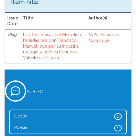
Item hits:
Issue
Title
Author(s)
Date
1649
Las Tres musas del Melodino,
Melo, Francisco
halladas por don Francisco
Manuel de,
Manuel, que por su industria
recogio y publica Henrique
Valente de Olivera ...
SUBJECT
Lisboa
1
Poesia
1