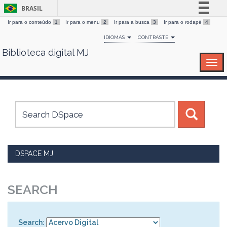
BRASIL
Ir para o conteúdo
1
Ir para o menu
2
Ir para a busca
3
Ir para o rodapé
4
Simplifique!
IDIOMAS
CONTRASTE
Comunica BR
Biblioteca digital MJ
Skip
Participe
navigation
Acesso à informação
Legislação
Canais
DSPACE MJ
SEARCH
Search: