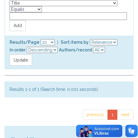
Results/Page
|
Sort items by
In order
Authors/record
Results 1-1 of 1 (Search time: 0.001 seconds).
previous
1
next