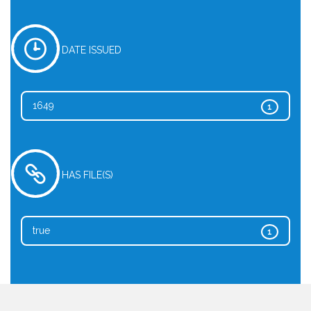
DATE ISSUED
1649
1
HAS FILE(S)
true
1