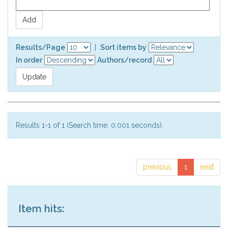
Results/Page
|
Sort items by
In order
Authors/record
Results 1-1 of 1 (Search time: 0.001 seconds).
previous
1
next
Item hits: