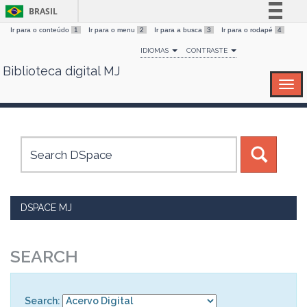
BRASIL
Ir para o conteúdo
1
Ir para o menu
2
Ir para a busca
3
Ir para o rodapé
4
Simplifique!
IDIOMAS
CONTRASTE
Comunica BR
Biblioteca digital MJ
Skip
Participe
navigation
Acesso à informação
Legislação
Canais
DSPACE MJ
SEARCH
Search: