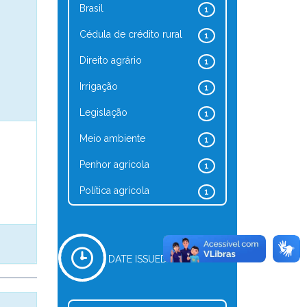
Brasil
1
Cédula de crédito rural
1
Direito agrário
1
Irrigação
1
Legislação
1
Meio ambiente
1
Penhor agrícola
1
Política agrícola
1
DATE ISSUED