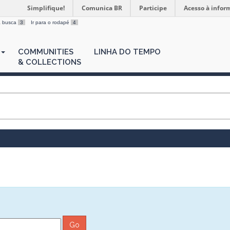
Simplifique!
Comunica BR
Participe
Acesso à infor
 a busca
3
Ir para o rodapé
4
COMMUNITIES
LINHA DO TEMPO
& COLLECTIONS