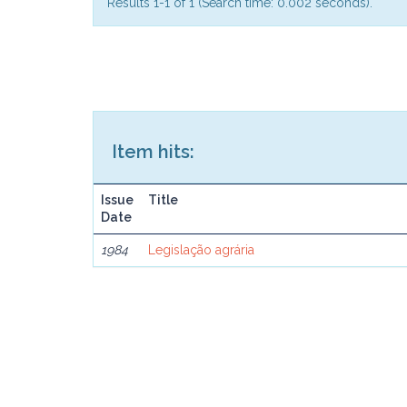
Results 1-1 of 1 (Search time: 0.002 seconds).
Item hits:
Issue
Title
Date
1984
Legislação agrária