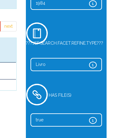
1984
1
next
???JSP.SEARCH.FACET.REFINE.TYPE???
Livro
1
HAS FILE(S)
true
1