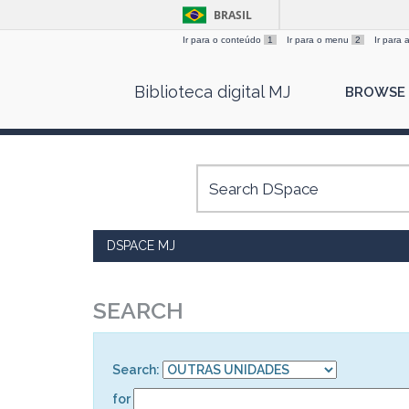
BRASIL
Ir para o conteúdo
1
Ir para o menu
2
Ir para
Skip
Biblioteca digital MJ
BROWSE
navigation
DSPACE MJ
SEARCH
Search:
for