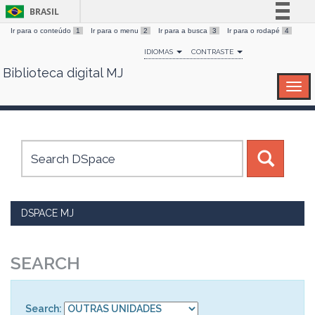
BRASIL
Ir para o conteúdo
1
Ir para o menu
2
Ir para a busca
3
Ir para o rodapé
4
Simplifique!
IDIOMAS
CONTRASTE
Comunica BR
Biblioteca digital MJ
Skip
Participe
navigation
Acesso à informação
Legislação
Canais
DSPACE MJ
SEARCH
Search: