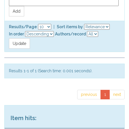
Results/Page
|
Sort items by
In order
Authors/record
Results 1-1 of 1 (Search time: 0.001 seconds).
previous
1
next
Item hits: