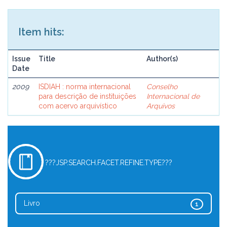
Item hits:
Issue
Title
Author(s)
Date
2009
ISDIAH : norma internacional
Conselho
para descrição de instituições
Internacional de
com acervo arquivístico
Arquivos
???JSP.SEARCH.FACET.REFINE.TYPE???
Livro
1