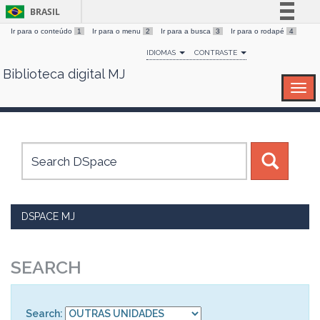
BRASIL
Ir para o conteúdo
1
Ir para o menu
2
Ir para a busca
3
Ir para o rodapé
4
Simplifique!
IDIOMAS
CONTRASTE
Comunica BR
Biblioteca digital MJ
Skip
Participe
navigation
Acesso à informação
Legislação
Canais
DSPACE MJ
SEARCH
Search: