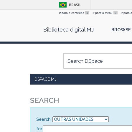
BRASIL
Ir para o conteúdo
1
Ir para o menu
2
Ir para
Skip
Biblioteca digital MJ
BROWSE
navigation
DSPACE MJ
SEARCH
Search:
for