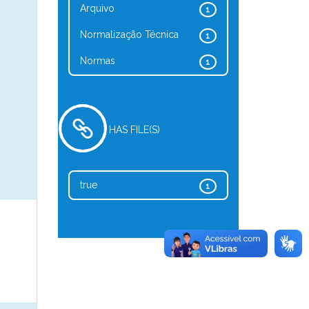
Arquivo
1
Normalização Técnica
1
Normas
1
HAS FILE(S)
true
1