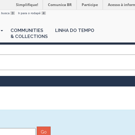
Simplifique!
Comunica BR
Participe
Acesso à infor
 a busca
3
Ir para o rodapé
4
COMMUNITIES
LINHA DO TEMPO
& COLLECTIONS