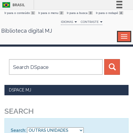
BRASIL
Ir para o conteúdo
1
Ir para o menu
2
Ir para a busca
3
Ir para o rodapé
4
Simplifique!
IDIOMAS
CONTRASTE
Comunica BR
Biblioteca digital MJ
Skip
Participe
navigation
Acesso à informação
Legislação
Canais
DSPACE MJ
SEARCH
Search: