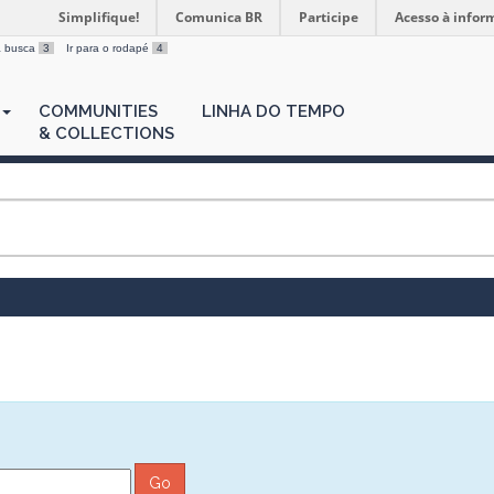
Simplifique!
Comunica BR
Participe
Acesso à infor
 a busca
3
Ir para o rodapé
4
COMMUNITIES
LINHA DO TEMPO
& COLLECTIONS