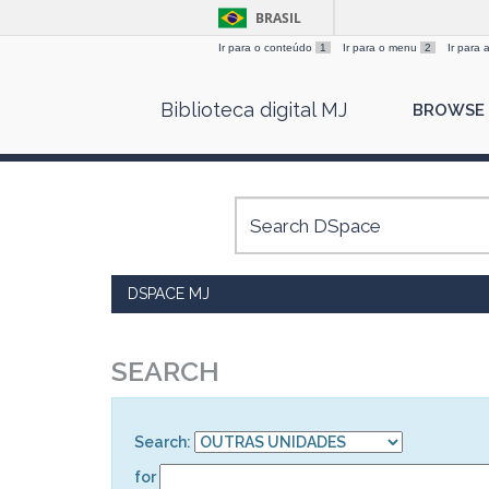
BRASIL
Ir para o conteúdo
1
Ir para o menu
2
Ir para
Skip
Biblioteca digital MJ
BROWSE
navigation
DSPACE MJ
SEARCH
Search:
for