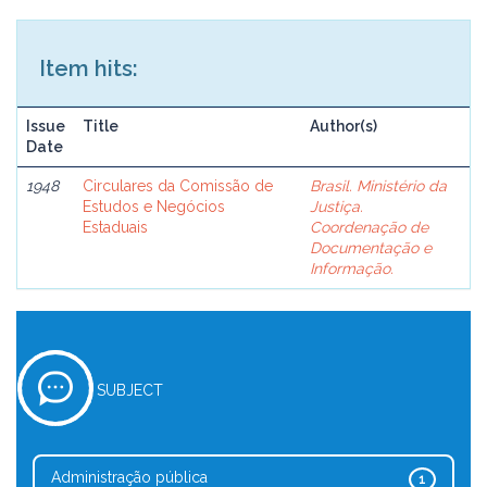
Item hits:
Issue
Title
Author(s)
Date
1948
Circulares da Comissão de
Brasil. Ministério da
Estudos e Negócios
Justiça.
Estaduais
Coordenação de
Documentação e
Informação.
SUBJECT
Administração pública
1