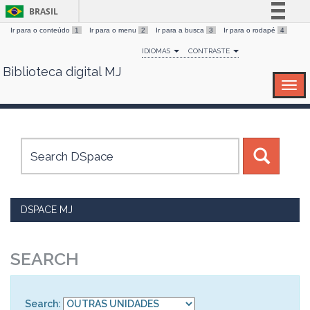
BRASIL
Ir para o conteúdo
1
Ir para o menu
2
Ir para a busca
3
Ir para o rodapé
4
Simplifique!
IDIOMAS
CONTRASTE
Comunica BR
Biblioteca digital MJ
Skip
Participe
navigation
Acesso à informação
Legislação
Canais
DSPACE MJ
SEARCH
Search: