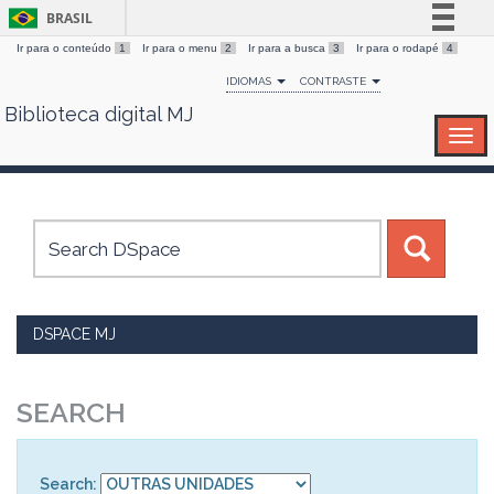
BRASIL
Ir para o conteúdo
1
Ir para o menu
2
Ir para a busca
3
Ir para o rodapé
4
Simplifique!
IDIOMAS
CONTRASTE
Comunica BR
Biblioteca digital MJ
Skip
Participe
navigation
Acesso à informação
Legislação
Canais
DSPACE MJ
SEARCH
Search: